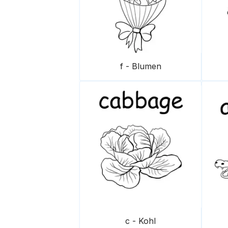
f - Blumen
c - Kohl