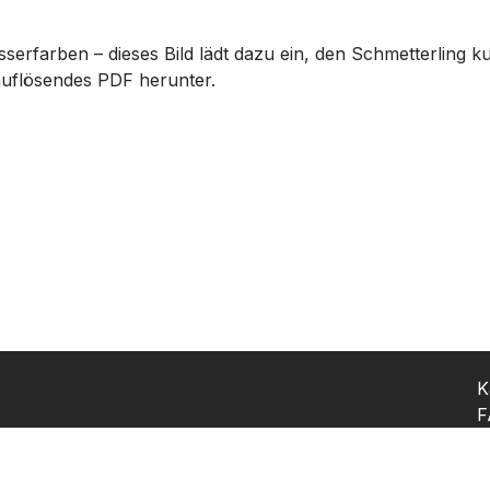
serfarben – dieses Bild lädt dazu ein, den Schmetterling k
auflösendes PDF herunter.
K
F
K