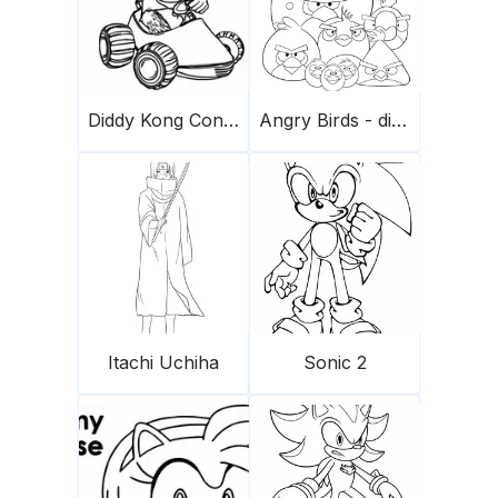
Diddy Kong Conduce Un Coche Scaled
Angry Birds - die Herde
Itachi Uchiha
Sonic 2