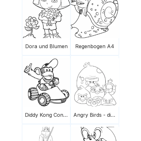
Dora und Blumen
Regenbogen A4
Diddy Kong Conduce Un Coche Scaled
Angry Birds - die Herde