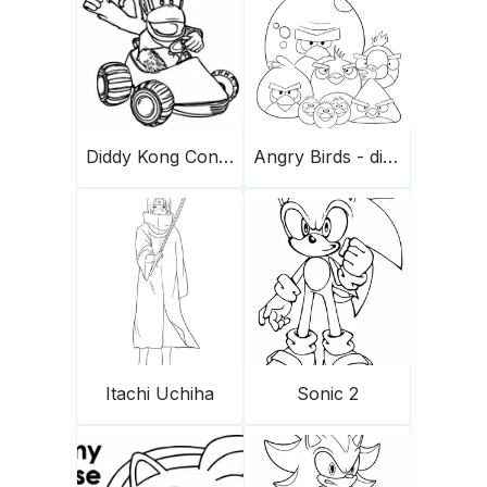
Diddy Kong Conduce Un Coche Scaled
Angry Birds - die Herde
Itachi Uchiha
Sonic 2