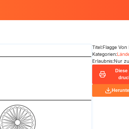
Titel:
Flagge Von 
Kategorien:
Lände
Erlaubnis:
Nur zu
Diese 
druc
Herunte