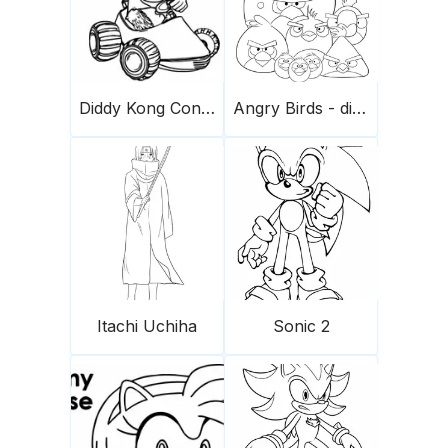
Diddy Kong Conduce Un Coche Scaled
Angry Birds - die Herde
Itachi Uchiha
Sonic 2