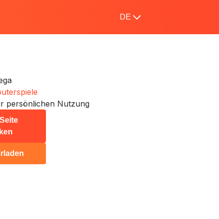
DE
ega
terspiele
r persönlichen Nutzung
Seite
ken
rladen