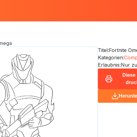
Omega
Titel:
Fortnite Om
Kategorien:
Compu
Erlaubnis:
Nur zu
Diese 
druc
Herunte