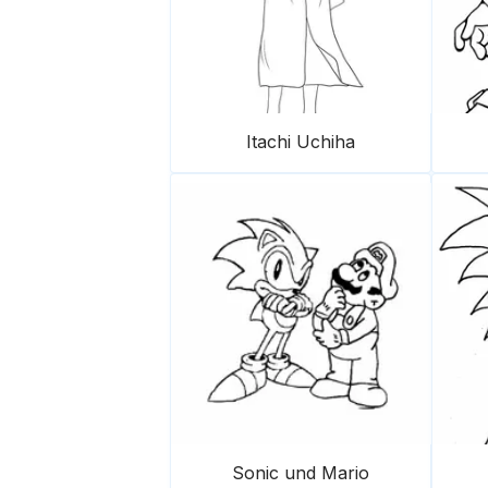
Itachi Uchiha
Sonic und Mario