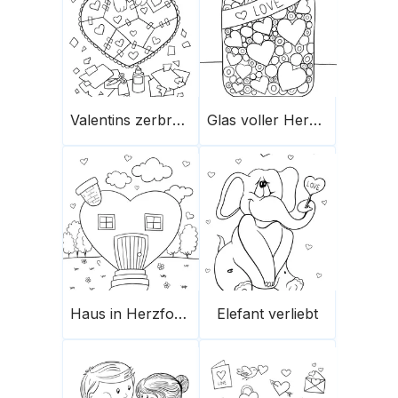
Valentins zerbrochene Herzstücke
Glas voller Herzen
Haus in Herzform
Elefant verliebt