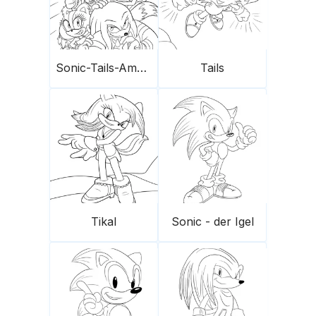
Sonic-Tails-Amy Rose-Knuckles
Tails
Tikal
Sonic - der Igel