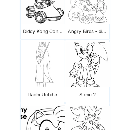
Diddy Kong Conduce Un Coche Scaled
Angry Birds - die Herde
Itachi Uchiha
Sonic 2