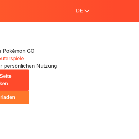
DE
s Pokémon GO
terspiele
r persönlichen Nutzung
Seite
ken
rladen