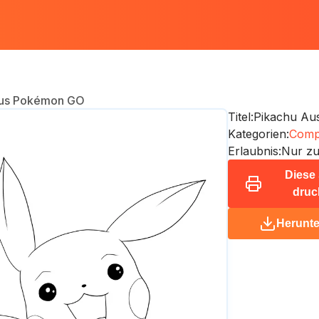
Aus Pokémon GO
Titel:
Pikachu Au
Kategorien:
Compu
Erlaubnis:
Nur zu
Diese 
druc
Herunte