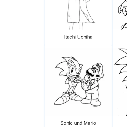
Itachi Uchiha
Sonic und Mario