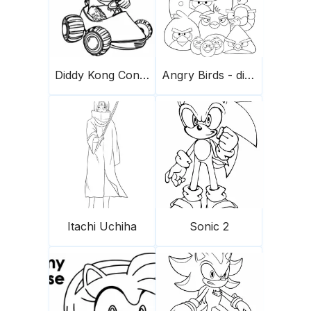
Diddy Kong Conduce Un Coche Scaled
Angry Birds - die Herde
Itachi Uchiha
Sonic 2