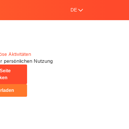
DE
iöse Aktivitäten
r persönlichen Nutzung
Seite
ken
rladen