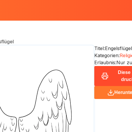
flügel
Titel:
Engelsflügel
Kategorien:
Relig
Erlaubnis:
Nur zu
Diese 
druc
Herunte