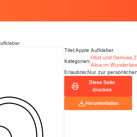
ufkleber
Titel:
Apple Aufkleber
Obst und Gemüse,
Z
Kategorien:
Alice im Wunderlan
Erlaubnis:
Nur zur persönliche
Diese Seite
drucken
Herunterladen