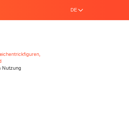
DE
eichentrickfiguren,
d
n Nutzung