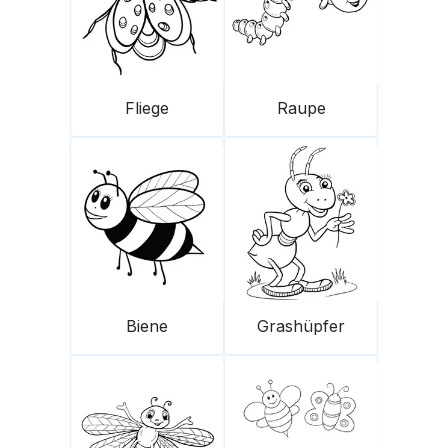
Fliege
Raupe
Biene
Grashüpfer