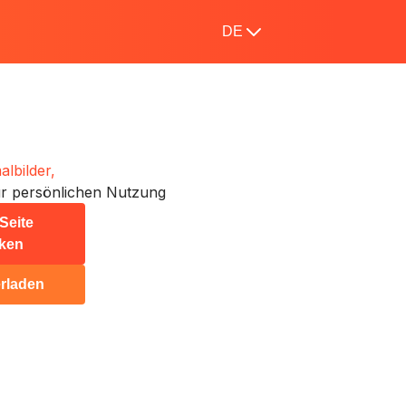
DE
lbilder,
r persönlichen Nutzung
Seite
ken
rladen