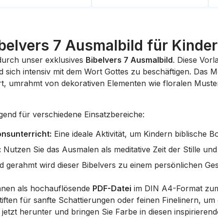
ibelvers 7 Ausmalbild für Kind
 durch unser exklusives
Bibelvers 7 Ausmalbild
. Diese Vorl
ich intensiv mit dem Wort Gottes zu beschäftigen. Das Moti
t, umrahmt von dekorativen Elementen wie floralen Mustern
gend für verschiedene Einsatzbereiche:
onsunterricht:
Eine ideale Aktivität, um Kindern biblische 
:
Nutzen Sie das Ausmalen als meditative Zeit der Stille und
d gerahmt wird dieser Bibelvers zu einem persönlichen Ge
hnen als hochauflösende
PDF-Datei
im DIN A4-Format zum 
ten für sanfte Schattierungen oder feinen Finelinern, um d
jetzt herunter und bringen Sie Farbe in diesen inspirierend