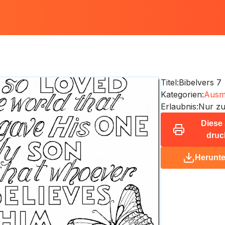
Titel:
Bibelvers 7
Kategorien:
Ausma
Erlaubnis:
Nur zu
Diese 
druc
Herunte