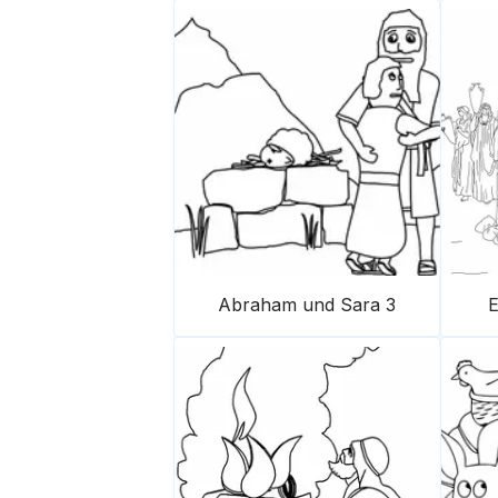
Abraham und Sara 3
E