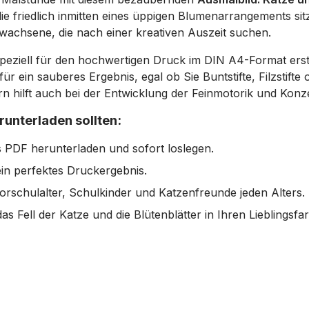
 die friedlich inmitten eines üppigen Blumenarrangements sitzt
Erwachsene, die nach einer kreativen Auszeit suchen.
eziell für den hochwertigen Druck im DIN A4-Format erstel
ür ein sauberes Ergebnis, egal ob Sie Buntstifte, Filzstif
dern hilft auch bei der Entwicklung der Feinmotorik und Konz
unterladen sollten:
s PDF herunterladen und sofort loslegen.
ein perfektes Druckergebnis.
orschulalter, Schulkinder und Katzenfreunde jeden Alters.
as Fell der Katze und die Blütenblätter in Ihren Lieblingsfa