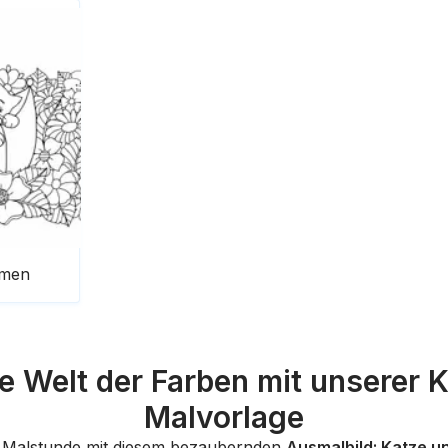
umen
ie Welt der Farben mit unserer 
Malvorlage
e Malstunde mit diesem bezaubernden
Ausmalbild: Katze u