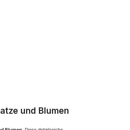
Katze und Blumen
nd Blumen
. Diese detailreiche