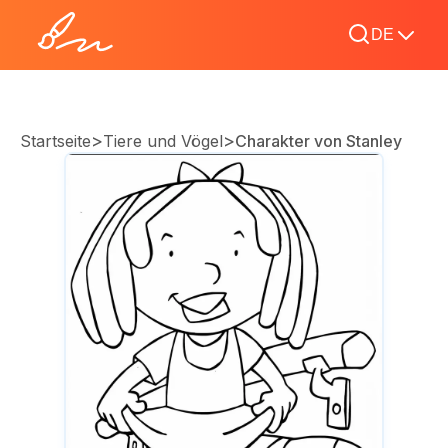
DE
>
>
Startseite
Tiere und Vögel
Charakter von Stanley