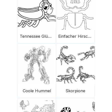
Tennessee Glühwürmchen
Einfacher Hirschkäfer
Coole Hummel
Skorpione