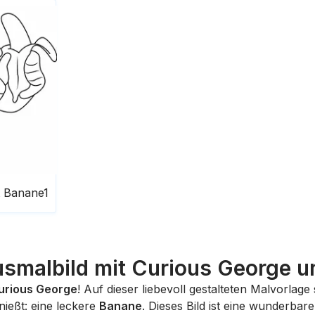
t Banane1
usmalbild mit Curious George 
urious George
! Auf dieser liebevoll gestalteten Malvorla
nießt: eine leckere
Banane
. Dieses Bild ist eine wunderba