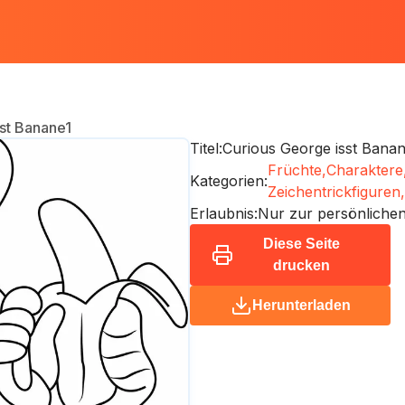
st Banane1
Titel:
Curious George isst Banan
Früchte,
Charaktere
Kategorien:
Zeichentrickfiguren,
Erlaubnis:
Nur zur persönliche
Diese Seite
drucken
Herunterladen