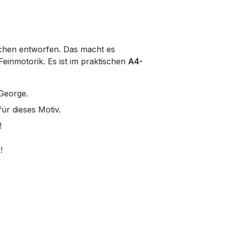
ächen entworfen. Das macht es
Feinmotorik. Es ist im praktischen
A4-
George.
ür dieses Motiv.
!
!