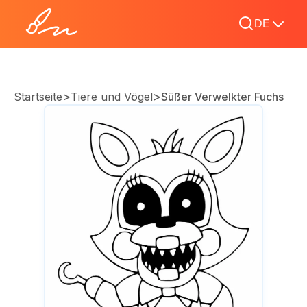
DE
>
>
Startseite
Tiere und Vögel
Süßer Verwelkter Fuchs