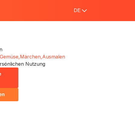
DE
n
 Gemüse,
Märchen,
Ausmalen
rsönlichen Nutzung
e
en