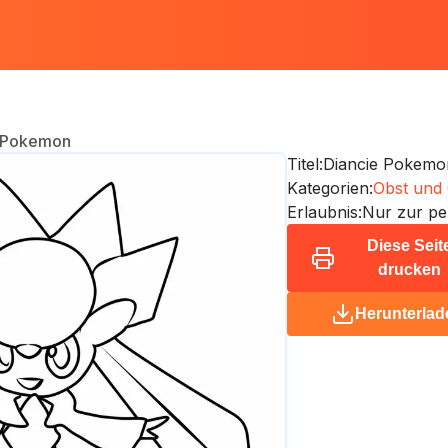
e Pokemon
Titel:
Diancie Pokemo
Kategorien:
Obst und
Erlaubnis:
Nur zur pe
Diese Seit
drucken
Herunterlad