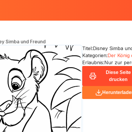
ey Simba und Freund
Titel:
Disney Simba un
Kategorien:
Der König 
Erlaubnis:
Nur zur per
Diese Seite
drucken
Herunterlade