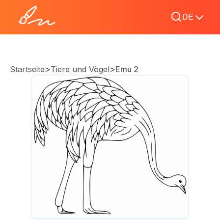
DE
>
>
Startseite
Tiere und Vögel
Emu 2