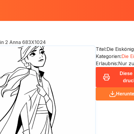
gin 2 Anna 683X1024
Titel:
Die Eisköni
Kategorien:
Die E
Erlaubnis:
Nur zu
Diese 
druc
Herunte