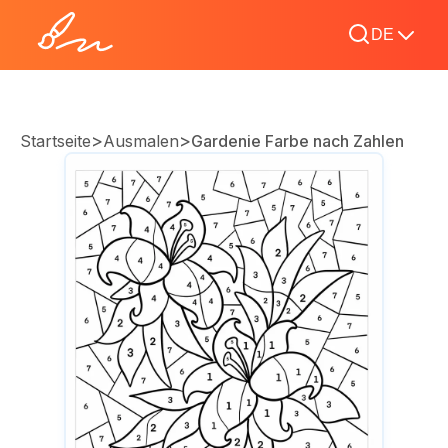
DE
>
>
Startseite
Ausmalen
Gardenie Farbe nach Zahlen