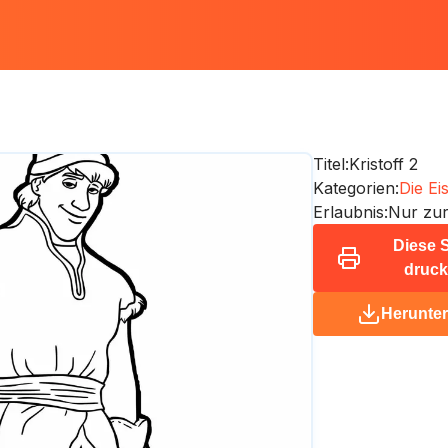
Titel:
Kristoff 2
Kategorien:
Die Ei
Erlaubnis:
Nur zur
Diese S
druc
Herunte