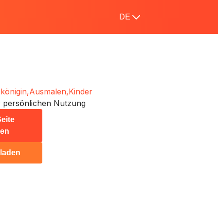
DE
skönigin,
Ausmalen,
Kinder
 persönlichen Nutzung
eite
ken
rladen