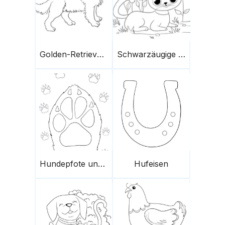
Golden-Retriever-Welpe
Schwarzäugige Katze
Hundepfote und Abdrücke
Hufeisen