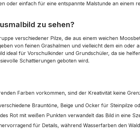
ten oder einfach für eine entspannte Malstunde an einem r
Ausmalbild zu sehen?
 Gruppe verschiedener Pilze, die aus einem weichen Moosbet
eben von feinen Grashalmen und vielleicht dem ein oder a
d ideal für Vorschulkinder und Grundschüler, da sie helfen
ievolle Schattierungen geboten wird.
ierenden Farben vorkommen, sind der Kreativität keine Gren
erschiedene Brauntöne, Beige und Ocker für Steinpilze o
des Rot mit weißen Punkten verwandelt das Bild in eine Sze
h hervorragend für Details, während Wasserfarben den Wal