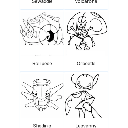
Sewaddle
Volcarona
Rollipede
Orbeetle
Shedinja
Leavanny