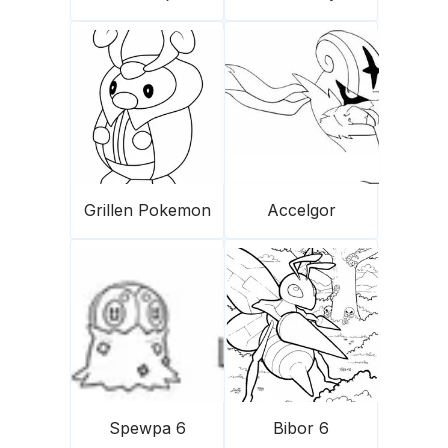
Grillen Pokemon
Accelgor
Spewpa 6
Bibor 6