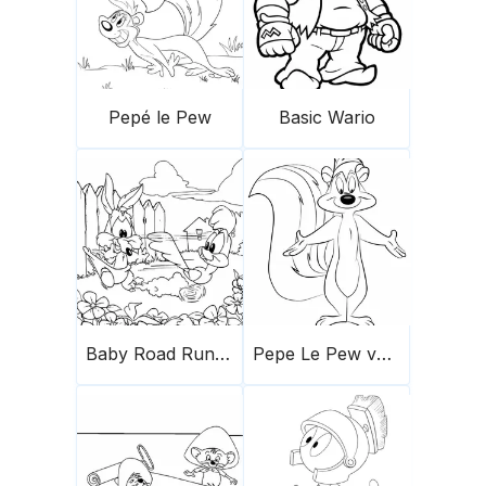
Pepé le Pew
Basic Wario
Baby Road Runner und Baby Wile E. Coyote
Pepe Le Pew von Looney Tunes