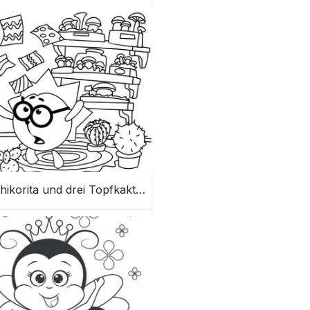
Chikorita und drei Topfkakteen