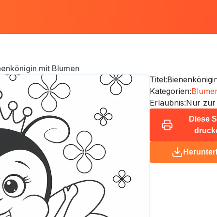
nenkönigin mit Blumen
Titel:
Bienenkönigi
Kategorien:
Blumen
Erlaubnis:
Nur zur
Diese S
druck
Herunter