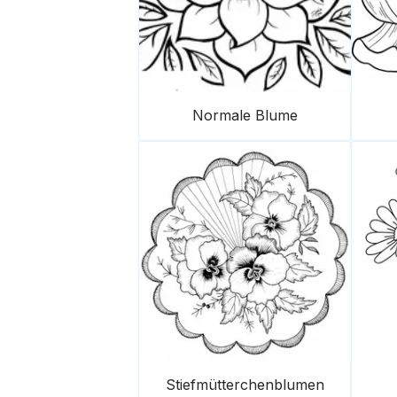
Normale Blume
Stiefmütterchenblumen