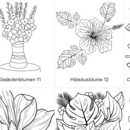
Gladiolenblumen 11
Hibiskusblume 12