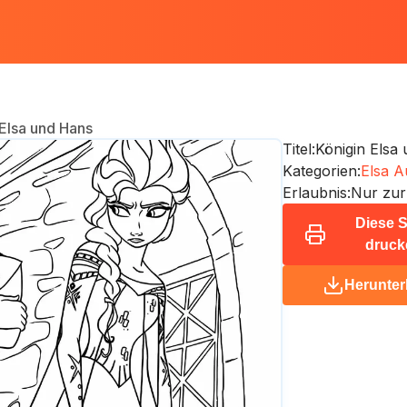
 Elsa und Hans
Titel:
Königin Elsa
Kategorien:
Elsa A
Erlaubnis:
Nur zur
Diese S
druck
Herunter