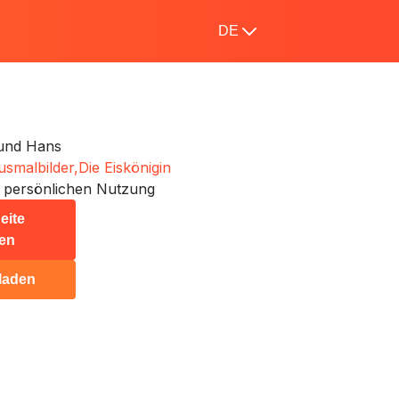
DE
 und Hans
usmalbilder,
Die Eiskönigin
 persönlichen Nutzung
eite
en
laden