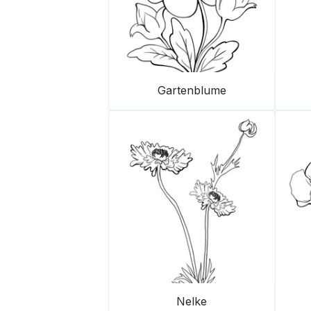
Gartenblume
Nelke