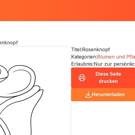
enknopf
Titel:
Rosenknopf
Kategorien:
Blumen und Pfl
Erlaubnis:
Nur zur persönli
Diese Seite
drucken
Herunterladen