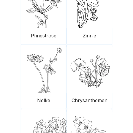
Pfingstrose
Zinnie
Nelke
Chrysanthemen