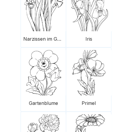
Narzissen im Garten
Iris
Gartenblume
Primel