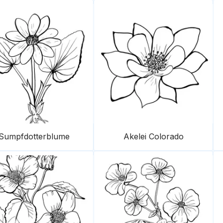
Sumpfdotterblume
Akelei Colorado