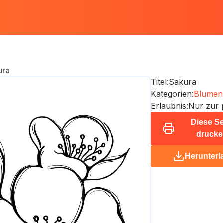
ura
Titel:
Sakura
Kategorien:
Blumen 
Erlaubnis:
Nur zur 
Diese Se
drucke
Herunterl