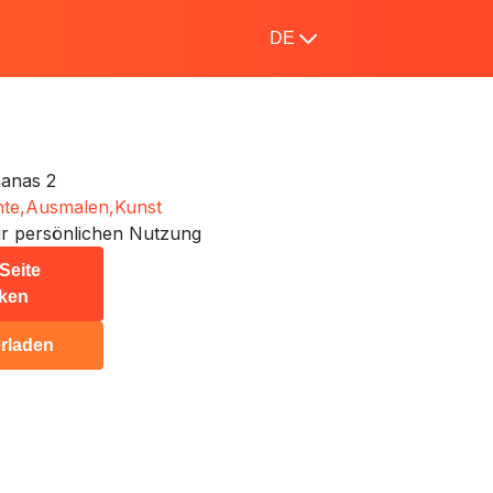
DE
nanas 2
te,
Ausmalen,
Kunst
r persönlichen Nutzung
Seite
ken
rladen