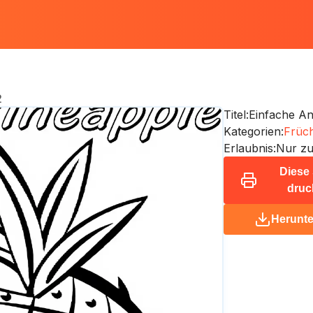
2
Titel:
Einfache A
Kategorien:
Früch
Erlaubnis:
Nur zu
Diese 
druc
Herunte