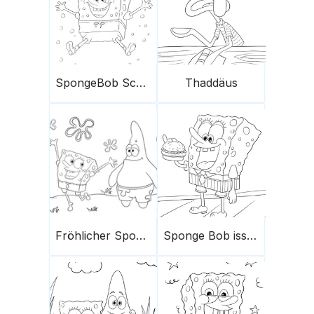
SpongeBob Schwammkopf
Thaddäus
Fröhlicher Sponge und Patrick
Sponge Bob isst einen Hamburger