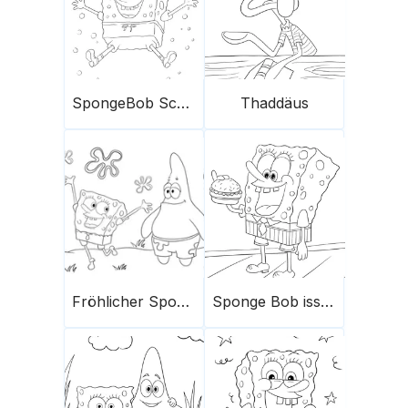
SpongeBob Schwammkopf
Thaddäus
Fröhlicher Sponge und Patrick
Sponge Bob isst einen Hamburger