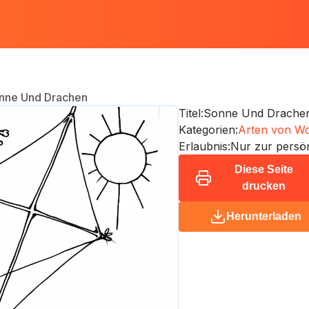
nne Und Drachen
Titel:
Sonne Und Drache
Kategorien:
Arten von W
Erlaubnis:
Nur zur persö
Diese Seite
drucken
Herunterladen