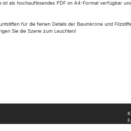
e ist als hochauflösendes PDF im A4-Format verfügbar und
stiften für die feinen Details der Baumkrone und Filzstift
ingen Sie die Szene zum Leuchten!
K
F
K