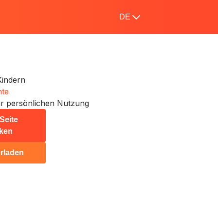
DE
Kindern
hte
r persönlichen Nutzung
Seite
ken
rladen