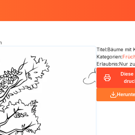
n
Titel:
Bäume mit 
Kategorien:
Früc
Erlaubnis:
Nur zu
Diese 
druc
Herunte