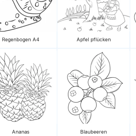
Regenbogen A4
Apfel pflücken
Ananas
Blaubeeren