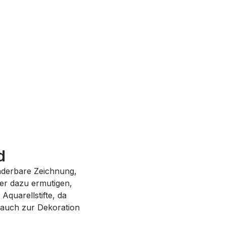
d
nderbare Zeichnung,
der dazu ermutigen,
Aquarellstifte, da
 auch zur Dekoration