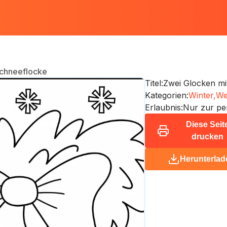
Schneeflocke
Titel:
Zwei Glocken mi
Kategorien:
Winter,
We
Erlaubnis:
Nur zur pe
Diese Seit
drucken
Herunterlad