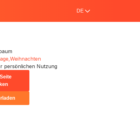
DE
sbaum
tage,
Weihnachten
r persönlichen Nutzung
Seite
ken
rladen