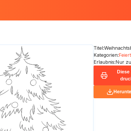
m
Titel:
Weihnacht
Kategorien:
Feier
Erlaubnis:
Nur zu
Diese 
druc
Herunte