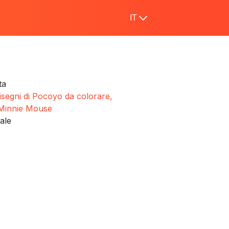
IT
ta
isegni di Pocoyo da colorare,
e Minnie Mouse
ale