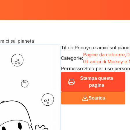
mici sul pianeta
Titolo:
Pocoyo e amici sul piane
Pagine da colorare,
D
Categorie:
Gli amici di Mickey 
Permesso:
Solo per uso person
Stampa questa
pagina
Scarica