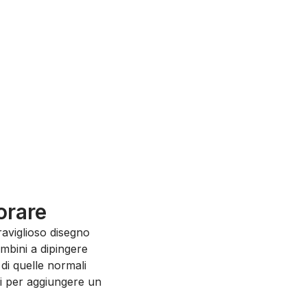
orare
aviglioso disegno
ambini a dipingere
 di quelle normali
li per aggiungere un