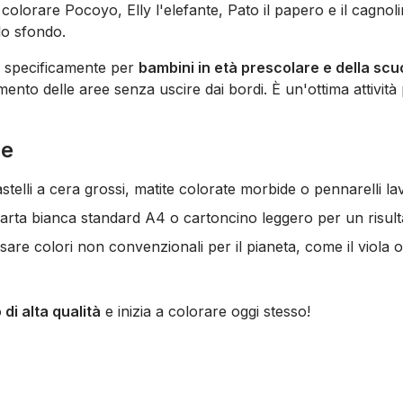
 colorare Pocoyo, Elly l'elefante, Pato il papero e il cagno
llo sfondo.
o specificamente per
bambini in età prescolare e della sc
imento delle aree senza uscire dai bordi. È un'ottima attivit
ne
telli a cera grossi, matite colorate morbide o pennarelli lav
arta bianca standard A4 o cartoncino leggero per un risulta
are colori non convenzionali per il pianeta, come il viola o
 di alta qualità
e inizia a colorare oggi stesso!