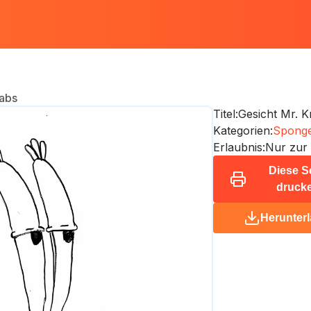
rabs
Titel:
Gesicht Mr. K
Kategorien:
Spong
Erlaubnis:
Nur zur
Diese S
druck
Herunter