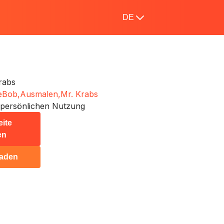
DE
rabs
eBob,
Ausmalen,
Mr. Krabs
 persönlichen Nutzung
eite
en
laden