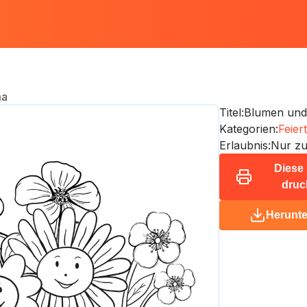
ma
Titel:
Blumen un
Kategorien:
Feier
Erlaubnis:
Nur zu
Diese 
druc
Herunte