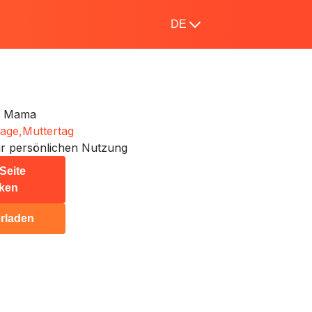
DE
d Mama
tage,
Muttertag
r persönlichen Nutzung
Seite
ken
rladen