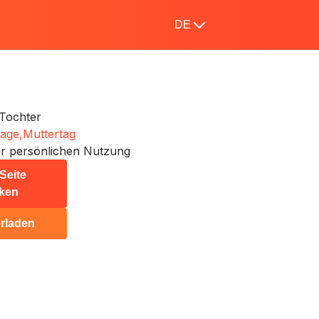
DE
Tochter
tage,
Muttertag
r persönlichen Nutzung
Seite
ken
rladen