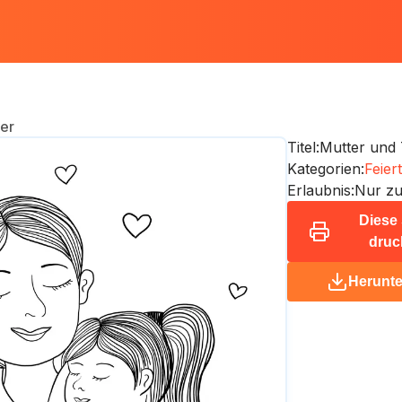
er
Titel:
Mutter und 
Kategorien:
Feier
Erlaubnis:
Nur zu
Diese 
druc
Herunte