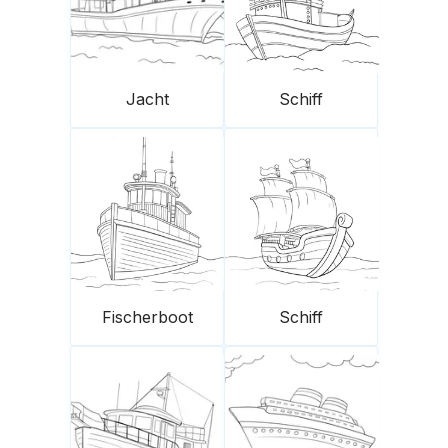
Jacht
Schiff
Fischerboot
Schiff