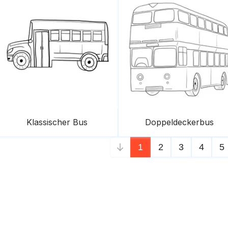
Klassischer Bus
Doppeldeckerbus
1
2
3
4
5