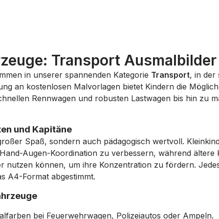
hrzeuge: Transport Ausmalbilde
mmen in unserer spannenden Kategorie
Transport
, in de
lung an
kostenlosen Malvorlagen
bietet Kindern die Möglichke
schnellen Rennwagen und robusten Lastwagen bis hin zu m
oten und Kapitäne
n großer Spaß, sondern auch pädagogisch wertvoll. Kleink
and-Augen-Koordination zu verbessern, während ältere Kin
nutzen können, um ihre Konzentration zu fördern. Jedes 
das A4-Format abgestimmt.
ahrzeuge
nalfarben bei Feuerwehrwagen, Polizeiautos oder Ampeln.