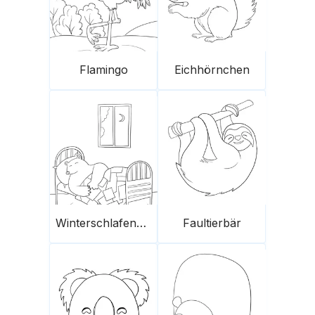
Flamingo
Eichhörnchen
Winterschlafender Bär
Faultierbär